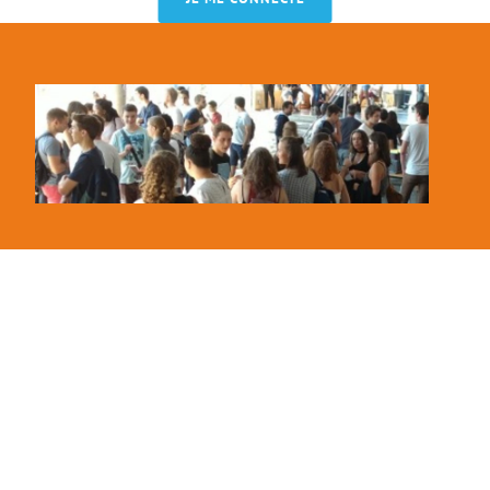
Contact
Delphine Masnou, Association des ingénieurs CPE Lyon
Campus Lyon Tech la Doua - Bât. Hubert Curien ; 43 bd du
11 Novembre 1918 - BP 82077 ; 69 616 Villeurbanne
cedex
delphine.masnou@cpe.fr
+33 4 72 43 17 22