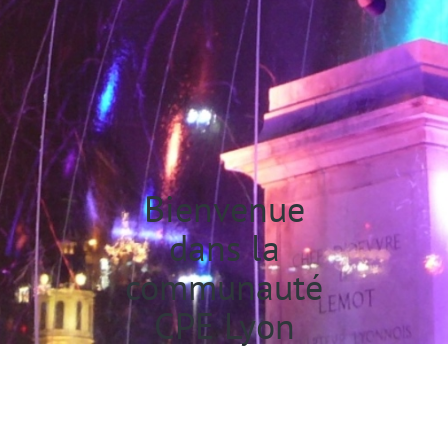
Bienvenue
dans la
communauté
CPE Lyon